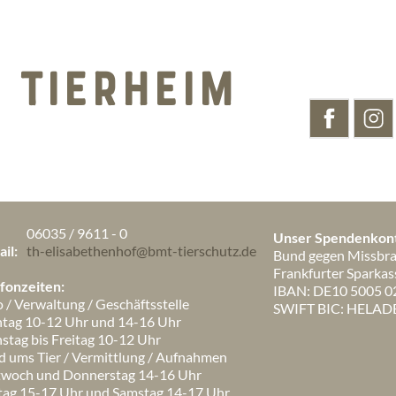
 TIERHEIM
06035 / 9611 - 0
Unser Spendenkon
il:
th-elisabethenhof@bmt-tierschutz.de
Bund gegen Missbrau
Frankfurter Sparkas
fonzeiten:
IBAN: DE10 5005 0
 / Verwaltung / Geschäftsstelle
SWIFT BIC: HELAD
tag 10-12 Uhr und 14-16 Uhr
stag bis Freitag 10-12 Uhr
 ums Tier / Vermittlung / Aufnahmen
twoch und Donnerstag 14-16 Uhr
itag 15-17 Uhr und Samstag 14-17 Uhr