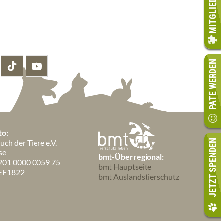
PATE WERDEN
to:
ch der Tiere e.V.
JETZT SPENDEN
se
bmt-Überregional:
201 0000 0059 75
bmt Hauptseite
EF1822
bmt Auslandstierschutz