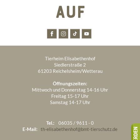
AUF
Transport
Euro
120,-
Unterstützung des Tierheims
Euro
300,-
am Herkunftsort
Kosten pro Hund
Euro
1.045,-
Tierheim Elisabethenhof
Siedlerstraße 2
61203 Reichelsheim/Wetterau
Unsere Katzen
Öffnungszeiten:
Stubentiger zum Verlieben!
Mittwoch und Donnerstag 14-16 Uhr
Freitag 15-17 Uhr
Samstag 14-17 Uhr
Unsere Katzen können Sie während unserer
Öffnungszeiten bei uns besuchen. Alle Katzen bei
uns im Tierheim sind natürlich geimpft und werden
Tel.:
06035 / 9611 - 0
auf Leukose/FIV getestet. Bei entsprechendem
E-Mail:
th-elisabethenhof@bmt-tierschutz.de
Alter sind diese auch kastriert.