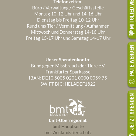
MITGLIED WERDEN
Telefonzeiten:
Büro / Verwaltung / Geschäftsstelle
Manche der Samtpfoten sind in Pflegestellen
Montag 10-12 Uhr und 14-16 Uhr
untergebracht, achten Sie auf den Hinweis im
Dienstag bis Freitag 10-12 Uhr
Rund ums Tier / Vermittlung / Aufnahmen
Vermittlungstext. Bei Interesse melden Sie sich
Mittwoch und Donnerstag 14-16 Uhr
bitte vor Ihrem Tierheimbesuch telefonisch bei
Freitag 15-17 Uhr und Samstag 14-17 Uhr
uns, damit wir einen Besuchstermin zwischen
PATE WERDEN
Ihnen und der Pflegestelle vereinbaren können.
Unser Spendenkonto:
Bund gegen Missbrauch der Tiere e.V.
Wenn Sie sich für einen unserer Freigänger
Frankfurter Sparkasse
interessieren, prüfen Sie bitte vorab, ob Sie in einer
IBAN: DE10 5005 0201 0000 0059 75
Umgebung leben, in der eine Katze relativ sicher
SWIFT BIC: HELADEF1822
ihre Streifzüge unternehmen kann. Wir vermitteln
JETZT SPENDEN
Freigänger-Katzen nicht in Innenstadtgebiete, an
stark befahrene Straßen oder in die Nähe anderer
absehbarer Gefahrenquellen. Bitte beachten Sie
bmt-Überregional:
auch, dass eine Freigänger-Katze einen sehr
bmt Hauptseite
großen Aktionsradius hat. Dieser kann bis zu über
bmt Auslandstierschutz