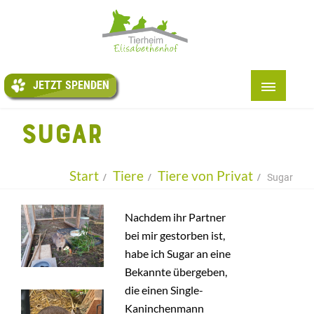
JETZT
SPENDEN
JETZT SPENDEN
START
SUGAR
+
ÜBER UNS
+
TIERE
Start
Tiere
Tiere von Privat
Sugar
+
HELFEN
Nachdem ihr Partner
+
VERANSTALTUNGEN
bei mir gestorben ist,
+
habe ich Sugar an eine
KITI
Bekannte übergeben,
+
AUSLAND
die einen Single-
Kaninchenmann
+
INFOS