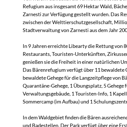
Refugium aus insgesamt 69 Hektar Wald, Bächen
Zarnesti zur Verfügung gestellt wurden. Das Re
zwischen der Welttierschutzgesellschaft, Milli
Stadtverwaltung von Zarnesti aus dem Jahr 200
In 9 Jahren erreichte Libearty die Rettung von 8
Restaurants, Touristen-Unterkünften, Zirkusse
genießen sie die Freiheit in einer natürlichen 
Das Bärenrefugium verfügt über 11 bewaldete 
bewaldete Gehege für die Langzeitpflege von Bä
Quarantäne-Gehege, 1 Übungsplatz, 5 Gehege fü
Verwaltungsgebäude, 1 Touristen-Info, 1 Kapell
Sommercamp (im Aufbau) und 1 Schulungszentr
In dem Waldgebiet finden die Bären ausreichen
und Badestellen. Der Park verfügt über eine Er