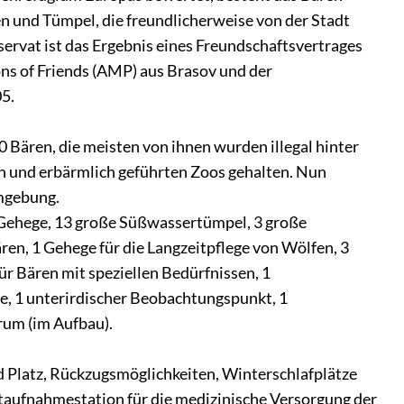
 und Tümpel, die freundlicherweise von der Stadt
servat ist das Ergebnis eines Freundschaftsvertrages
ons of Friends (AMP) aus Brasov und der
5.
0 Bären, die meisten von ihnen wurden illegal hinter
n und erbärmlich geführten Zoos gehalten. Nun
Umgebung.
Gehege, 13 große Süßwassertümpel, 3 große
ren, 1 Gehege für die Langzeitpflege von Wölfen, 3
r Bären mit speziellen Bedürfnissen, 1
e, 1 unterirdischer Beobachtungspunkt, 1
um (im Aufbau).
d Platz, Rückzugsmöglichkeiten, Winterschlafplätze
staufnahmestation für die medizinische Versorgung der