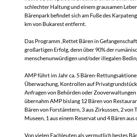
schlechter Haltung und einem grausamen Leben 
Bärenpark befindet sich am Fuße des Karpatenge
km von Bukarest entfernt.
Das Programm ‚Rettet Bären in Gefangenschaft
großartigen Erfolg, denn über 90% der rumänisc
menschenunwürdigen und/oder illegalen Beding
AMP führt i
m Jahr
ca. 5 Bären-Rettungsaktionen
Überwachung, Kontrollen auf Privatgrundstück
Anfragen von Behörden oder Zooverwaltungen e
übernahm AMP bislang 12 Bären von Restaurants
Bären von Forstämtern, 3 aus Zirkussen, 2 von Ta
Museen, 1 aus einem Reservat und 4 Bären aus
Von vielen Fachleuten als vermutlich bestes B