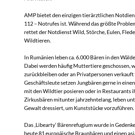
AMP bietet den einzigen tierärztlichen Notdien
112 – Notrufes ist. Während das größte Proble
rettet der Notdienst Wild, Störche, Eulen, Fle
Wildtieren.
In Rumänien leben ca. 6.000 Bären in den Wälder
Dabei werden häufig Muttertiere geschossen, w
zurückbleiben oder an Privatpersonen verkauft
Geschäftsleute setzen Jungbären gerne in einen
mit den Wildtier posieren oder in Restaurants 
Zirkusbären mitunter jahrzehntelang, leben un
Gewalt dressiert, um Kunststücke vorzuführen.
Das ‚Libearty‘ Bärenrefugium wurde in Gedenke
heute 81 europäische Braunbären und einen asi